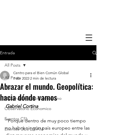
Entrada
All Posts
Centro para el Bien Común Global
All Posts
7 abr 2022
2 min de lectura
Abrazar el mundo. Geopolítica:
CSI
hacia dónde vamos
Observatorio Latinoamericano
Gabriel Cortina
Observatorio Economico
Eventos CSI
“Porque dentro de muy poco tiempo 
no habrá ningún país europeo entre las 
Eventos Obs LATAM