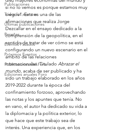
diez mayores economías del mundo y 
Publicaciones
si no lo vemos es porque estamos muy 
Todos los eventos
ciegos”. Esta es una de las 
afirmaciones que realiza Jorge 
Últimas publicaciones
Dezcallar en el ensayo dedicado a la 
Reseñas
comprensión de la geopolítica, en el 
sentido de tratar de ver cómo se está 
Eventos Pasados
configurando un nuevo escenario en el 
Próximos Eventos
ámbito de las relaciones 
internacionales. Titulado 
Abrazar el 
Publicaciones del Foro
mundo
, acaba de ser publicado y ha 
Ediciones anuales Foro
sido un trabajo elaborado en los años 
2019-2022 durante la época del 
confinamiento forzoso, aprovechando 
las notas y los apuntes que tenía. No 
en vano, el autor ha dedicado su vida a 
la diplomacia y la política exterior, lo 
que hace que este trabajo sea de 
interés. Una experiencia que, en los 