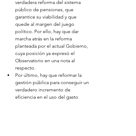
verdadera reforma del sistema 
público de pensiones, que 
garantice su viabilidad y que 
quede al margen del juego 
político. Por ello, hay que dar 
marcha atrás en la reforma 
planteada por el actual Gobierno, 
cuya posición ya expresó el 
Observatorio en una nota al 
respecto.
Por último, hay que reformar la 
gestión pública para conseguir un 
verdadero incremento de 
eficiencia en el uso del gasto 
público, que permita conseguir 
ahorros que ayuden a bajar 
impuestos, alcanzar el equilibrio 
presupuestario y poder cubrir 
adecuadamente los servicios 