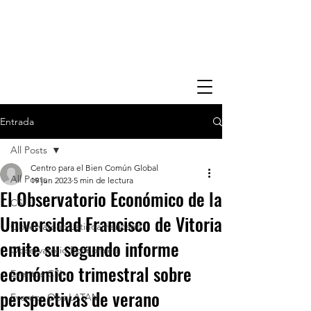
Entrada
All Posts
Centro para el Bien Común Global
All Posts
19 jun 2023
5 min de lectura
El Observatorio Económico de la
CSI
Universidad Francisco de Vitoria
Observatorio Latinoamericano
emite su segundo informe
Observatorio Economico
económico trimestral sobre
Eventos CSI
perspectivas de verano
Eventos Obs LATAM