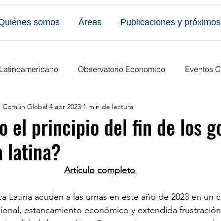
Quiénes somos
Áreas
Publicaciones y próximos
 Latinoamericano
Observatorio Economico
Eventos C
en Común Global
4 abr 2023
1 min de lectura
caciones
Todos los eventos
Últimas publicaciones
 el principio del fin de los 
 latina?
s Eventos
Publicaciones del Foro
Ediciones anuales
Artículo completo
a Latina acuden a las urnas en este año de 2023 en un 
tucional, estancamiento económico y extendida frustración 