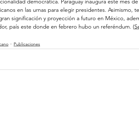
ucionalidad democrática. Paraguay inaugura este mes de ab
icanos en las urnas para elegir presidentes. Asimismo, t
gran significación y proyección a futuro en México, ade
or, país este donde en febrero hubo un referéndum. (
S
cano
Publicaciones