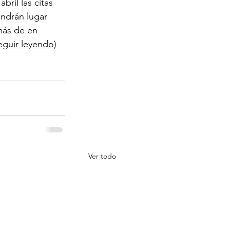
ril las citas 
endrán lugar 
más de en 
eguir leyendo
)
Ver todo