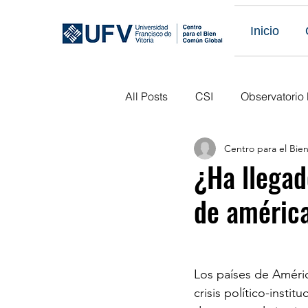
Inicio
All Posts
CSI
Observatorio
Centro para el Bi
Eventos Obs LATAM
Publi
¿Ha llegado
de américa
Eventos Pasados
Próximo
Los países de Améric
crisis político-insti