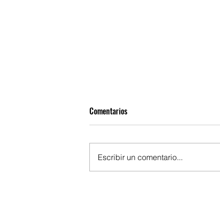
Comentarios
Escribir un comentario...
II Congreso Internacional
Actualidad y Proyección de la
Tradición Escolástica