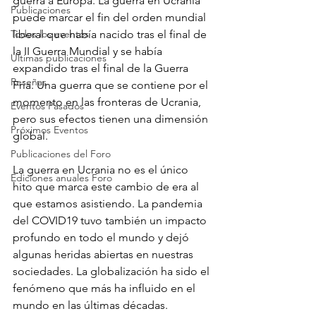
guerra a Europa. La guerra en Ucrania 
Publicaciones
puede marcar el fin del orden mundial 
Todos los eventos
liberal que había nacido tras el final de 
la II Guerra Mundial y se había 
Últimas publicaciones
expandido tras el final de la Guerra 
Reseñas
Fría. Una guerra que se contiene por el 
momento en las fronteras de Ucrania, 
Eventos Pasados
pero sus efectos tienen una dimensión 
Próximos Eventos
global.
Publicaciones del Foro
La guerra en Ucrania no es el único 
Ediciones anuales Foro
hito que marca este cambio de era al 
que estamos asistiendo. La pandemia 
del COVID19 tuvo también un impacto 
profundo en todo el mundo y dejó 
algunas heridas abiertas en nuestras 
sociedades. La globalización ha sido el 
fenómeno que más ha influido en el 
mundo en las últimas décadas. 