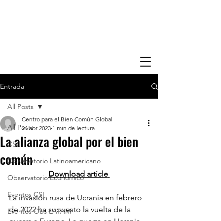
Entrada
All Posts
Centro para el Bien Común Global
All Posts
24 abr 2023
1 min de lectura
La alianza global por el bien
CSI
común
Observatorio Latinoamericano
Download article
Observatorio Economico
Eventos CSI
La invasión rusa de Ucrania en febrero 
de 2022 ha supuesto la vuelta de la 
Eventos Obs LATAM