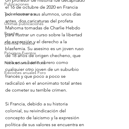
Un profesor de historia fue decapitado 
Publicaciones
el 16 de octubre de 2020 en Francia 
Todos los eventos
por mostrar a sus alumnos, unos días 
antes, dos caricaturas del profeta 
Últimas publicaciones
Mahoma tomadas de Charlie Hebdo 
Reseñas
para ilustrar un curso sobre la libertad 
de expresión y el derecho a la 
Eventos Pasados
blasfemia. Su asesino es un joven ruso 
Próximos Eventos
de 18 años de origen checheno, que 
vivía en un barrio obrero como 
Publicaciones del Foro
cualquier otro joven de un suburbio 
Ediciones anuales Foro
francés y que poco a poco se 
radicalizó en el anonimato total antes 
de cometer su terrible crimen. 
Si Francia, debido a su historia 
colonial, su reivindicación del 
concepto de laicismo y la expresión 
política de sus valores se encuentra en 