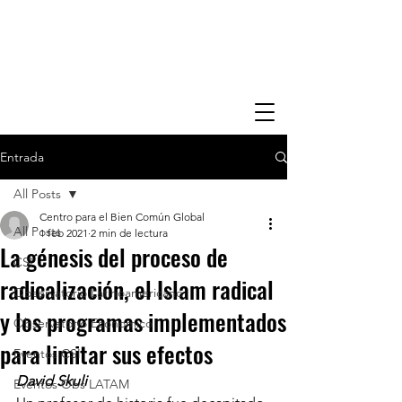
Entrada
All Posts
Centro para el Bien Común Global
All Posts
1 feb 2021
2 min de lectura
La génesis del proceso de
CSI
radicalización, el Islam radical
Observatorio Latinoamericano
y los programas implementados
Observatorio Economico
para limitar sus efectos
Eventos CSI
David Skuli
Eventos Obs LATAM