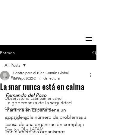
Entrada
All Posts
Centro para el Bien Común Global
All Posts
26 sept 2022
2 min de lectura
La mar nunca está en calma
CSI
Fernando del Pozo
Observatorio Latinoamericano
La gobernanza de la seguridad 
Observatorio Economico
marítima en España tiene un 
considerable número de problemas a 
Eventos CSI
causa de una organización compleja 
Eventos Obs LATAM
con numerosos organismos 