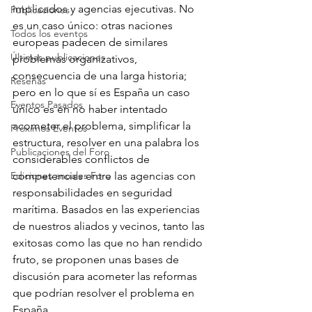
implicados y agencias ejecutivas. No 
Publicaciones
es un caso único: otras naciones 
Todos los eventos
europeas padecen de similares 
Últimas publicaciones
problemas organizativos, 
consecuencia de una larga historia; 
Reseñas
pero en lo que sí es España un caso 
Eventos Pasados
único es en no haber intentado 
acometer el problema, simplificar la 
Próximos Eventos
estructura, resolver en una palabra los 
Publicaciones del Foro
considerables conflictos de 
Ediciones anuales Foro
competencias entre las agencias con 
responsabilidades en seguridad 
marítima. Basados en las experiencias 
de nuestros aliados y vecinos, tanto las 
exitosas como las que no han rendido 
fruto, se proponen unas bases de 
discusión para acometer las reformas 
que podrían resolver el problema en 
España.