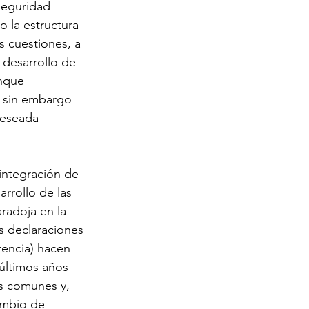
seguridad 
 la estructura 
 cuestiones, a 
desarrollo de 
nque 
 sin embargo 
deseada 
integración de 
rrollo de las 
radoja en la 
s declaraciones 
rencia) hacen 
 últimos años 
os comunes y, 
ambio de 