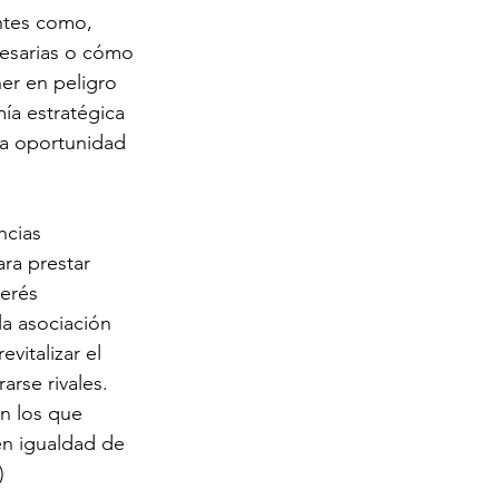
ntes como, 
cesarias o cómo 
er en peligro 
ía estratégica 
na oportunidad 
ncias 
ra prestar 
erés 
la asociación 
vitalizar el 
rse rivales. 
n los que 
n igualdad de 
) 