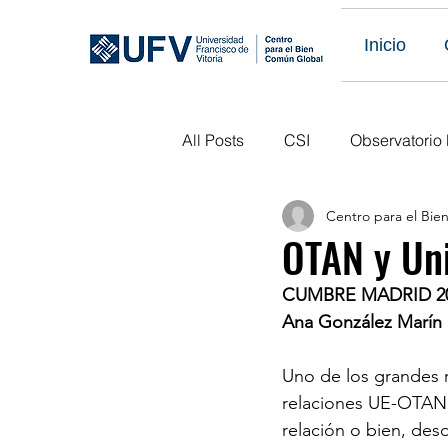
Inicio
All Posts
CSI
Observatorio
Centro para el Bi
Eventos Obs LATAM
Publi
OTAN y Un
CUMBRE MADRID 20
Eventos Pasados
Próximo
Ana González Marín
Uno de los grandes r
relaciones UE-OTAN e
relación o bien, des