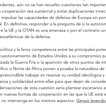
edentes, aún no se han resuelto cuestiones tan importa
cooperación sea sustancial y evitar duplicaciones inne
e impulsar las capacidades de defensa de Europa sin pon
. En definitiva, responder a la pregunta de si la autonom
re la UE y la OTAN es una amenaza o por el contrario u
ransatlánticas de la defensa.
olítica y la feroz competencia entre las principales pote
l cuestionamiento de Estados Unidos a su compromiso pa
zada la Guerra Fría o la aparición de otros puntos de int
ífico o Norte de África ponen a prueba la naturaleza de 
scindible trabajar en reavivar su unidad ideológica y re
nza y solidaridad entre ellas para que dejen de considera
derivaciones de esta cuestión sería plantear escenarios e
r nuevas formas de cooperación en las que la UE esté e
 no intervenga en los mismos aspectos. (
Seguir leyendo