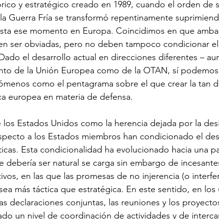
órico y estratégico creado en 1989, cuando el orden de 
a Guerra Fría se transformó repentinamente suprimiendo
asta ese momento en Europa. Coincidimos en que ambas
en ser obviadas, pero no deben tampoco condicionar el 
Dado el desarrollo actual en direcciones diferentes – au
nto de la Unión Europea como de la OTAN, sí podemos
nómenos como el pentagrama sobre el que crear la tan 
ca europea en materia de defensa.
de los Estados Unidos como la herencia dejada por la des
especto a los Estados miembros han condicionado el desa
nticas. Esta condicionalidad ha evolucionado hacia una pa
e debería ser natural se carga sin embargo de incesante
ivos, en las que las promesas de no injerencia (o interfe
sea más táctica que estratégica. En este sentido, en los
las declaraciones conjuntas, las reuniones y los proyect
do un nivel de coordinación de actividades y de interc