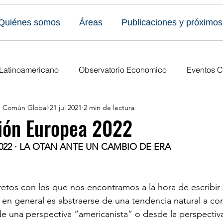
Quiénes somos
Áreas
Publicaciones y próximos
 Latinoamericano
Observatorio Economico
Eventos C
en Común Global
21 jul 2021
2 min de lectura
caciones
Todos los eventos
Últimas publicaciones
ión Europea 2022
22 · LA OTAN ANTE UN CAMBIO DE ERA
s Eventos
Publicaciones del Foro
Ediciones anuales
etos con los que nos encontramos a la hora de escribir 
n general es abstraerse de una tendencia natural a co
de una perspectiva “americanista” o desde la perspectiv