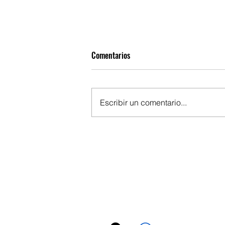
Comentarios
Escribir un comentario...
Curso de Verano: Trata de seres
humanos en colaboración con la
Fundación Child Heroes y la
Fundación Policía Española