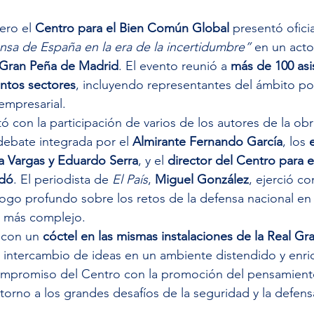
ero el 
Centro para el Bien Común Global
 presentó ofici
nsa de España en la era de la incertidumbre”
 en un act
 Gran Peña de Madrid
. El evento reunió a 
más de 100 asi
intos sectores
, incluyendo representantes del ámbito pol
empresarial.
ó con la participación de varios de los autores de la obr
ebate integrada por el 
Almirante Fernando García
, los 
a Vargas y Eduardo Serra
, y el 
director del Centro para 
idó
. El periodista de 
El País
, 
Miguel González
, ejerció c
ogo profundo sobre los retos de la defensa nacional en
z más complejo.
 con un 
cóctel en las mismas instalaciones de la Real Gr
l intercambio de ideas en un ambiente distendido y 
enri
compromiso del Centro con la promoción del pensamiento
n torno a los grandes desafíos de la seguridad y la defensa