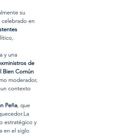
almente su 
o celebrado en 
stentes 
ítico, 
a y una 
exministros de 
el Bien Común 
omo moderador, 
 un contexto 
an Peña
, que 
quecedor.La
 estratégico y 
 en el siglo 