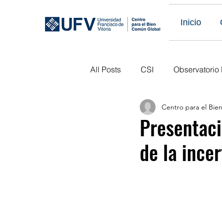
Inicio
All Posts
CSI
Observatorio
Centro para el Bi
Eventos Obs LATAM
Publi
Presentaci
de la ince
Eventos Pasados
Próximo