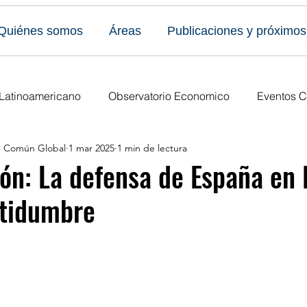
Quiénes somos
Áreas
Publicaciones y próximos
 Latinoamericano
Observatorio Economico
Eventos C
en Común Global
1 mar 2025
1 min de lectura
caciones
Todos los eventos
Últimas publicaciones
ón: La defensa de España en 
rtidumbre
s Eventos
Publicaciones del Foro
Ediciones anuales