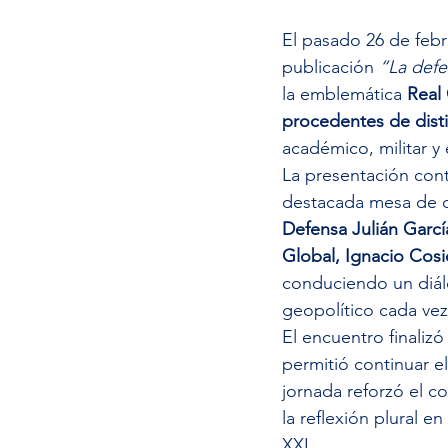
El pasado 26 de febr
publicación 
“La defe
la emblemática 
Real
procedentes de dist
académico, militar y 
La presentación cont
destacada mesa de d
Defensa Julián Garcí
Global, Ignacio Cos
conduciendo un diál
geopolítico cada ve
El encuentro finalizó
permitió continuar e
jornada reforzó el 
la reflexión plural e
XXI.