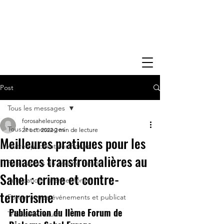
Post
Tous les messages
forosaheleuropa
Tous les messages
27 oct. 2022
2 min de lecture
Meilleures pratiques pour les
Autres publications Forum
menaces transfrontalières au
Publications du second forum
Sahel : crime et contre-
Publications premier forum
terrorisme
Forum autres événements et publicat
Publication du IIème Forum de 
Troisième Forum