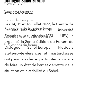
Dialogue Sahel Europe
Premier forum
Deuxième forum
27 Octobre 2022
Forum de Dialogue
Les 14, 15 et 16 juillet 2022, le Centre de 
Publications du troisième forum
Sécurité Internationale de l'Université 
Francisco de Vitoria (CSI - UFV) a 
Les éditions annuelles du Forum
organisé la 2ème édition du Forum de 
Publications du forum
Dialogue Sahel-Europe. Plusieurs 
Quatrieme Forum
ateliers, conférences et masterclasses 
ont permis à des experts internationaux 
de faire un état de l’art et débattre de la 
situation et la stabilité du Sahel.