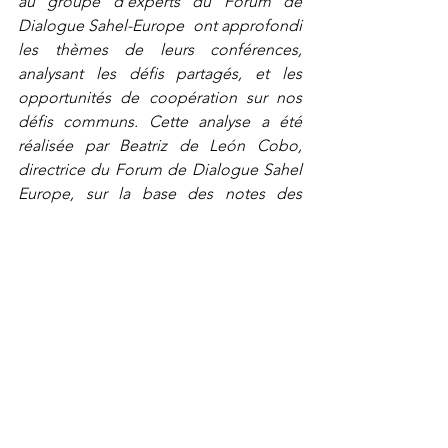
au groupe d'experts du Forum de 
Dialogue Sahel-Europe  ont approfondi 
les thèmes de leurs conférences, 
analysant les défis partagés, et les 
opportunités de coopération sur nos 
défis communs. Cette analyse a été 
réalisée par Beatriz de León Cobo, 
directrice du Forum de Dialogue Sahel 
Europe, sur la base des notes des 
conférences avec la collaboration de 
Julie Bonin, réserviste de l'armée de 
terre française.
Publications du second forum
Forum de Dialogue
Publications du forum