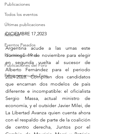
Publicaciones
Todos los eventos
Últimas publicaciones
DICIEMBRE 17,2023
Reseñas
Eventos Pasados
Argentina acude a las urnas este 
domingo 19 de noviembre para elegir 
Próximos Eventos
en segunda vuelta al sucesor de 
Publicaciones del Foro
Alberto Fernández para el periodo 
Ediciones anuales Foro
2024-2028. Compiten dos candidatos 
que encarnan dos modelos de país 
diferente e incompatible: el oficialista 
Sergio Massa, actual ministro de 
economía, y el outsider Javier Milei, de 
La Libertad Avanza quien cuenta ahora 
con el respaldo de parte de la coalición 
de centro derecha, Juntos por el 