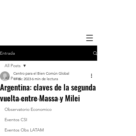
Entrada
All Posts
Centro para el Bien Común Global
All Posts
17 dic 2023
6 min de lectura
Argentina: claves de la segunda
CSI
vuelta entre Massa y Milei
Observatorio Latinoamericano
Observatorio Economico
Eventos CSI
Eventos Obs LATAM