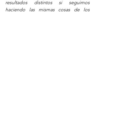
resultados distintos si seguimos 
haciendo las mismas cosas de los 
últimos 100 años
”
Gane quien gane, sin embargo, lo que 
es seguro es que el país se dirige a un 
duro ajuste económico y a un cambio 
de los equilibrios políticos y partidistas. 
El declive, si bien no desaparición, del 
kirchnerismo y el ascenso del massismo 
así como la disolución del polo 
opositor de Juntos por el Cambio.
Como señala Juan Carlos Torreen una 
entrevista en el diario El País, “
lo que 