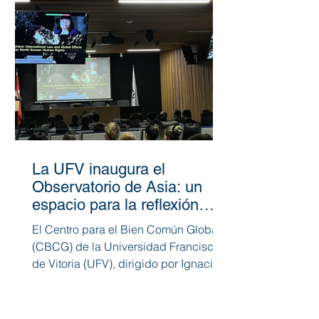
La UFV inaugura el
Observatorio de Asia: un
espacio para la reflexión
académica sobre los retos
El Centro para el Bien Común Global
globales
(CBCG) de la Universidad Francisco
de Vitoria (UFV), dirigido por Ignacio
Cosidó , ha dado un paso...