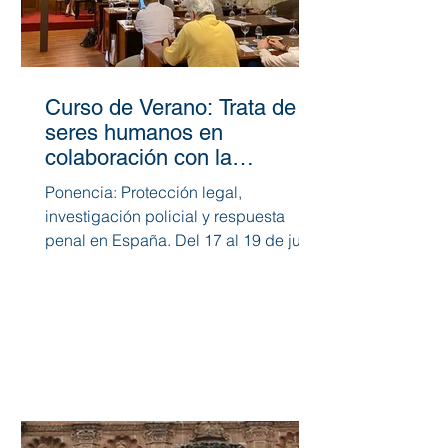
Curso de Verano: Trata de
seres humanos en
colaboración con la
Fundación Child Heroes y la
Ponencia: Protección legal,
Fundación Policía Española
investigación policial y respuesta
penal en España. Del 17 al 19 de junio
de 2025 , el Centro para el Bien...