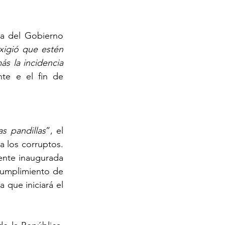
a del Gobierno 
xigió que estén 
s la incidencia 
te e el fin de 
as pandillas
”, el 
a los corruptos. 
ente inaugurada 
cumplimiento de 
que iniciará el 