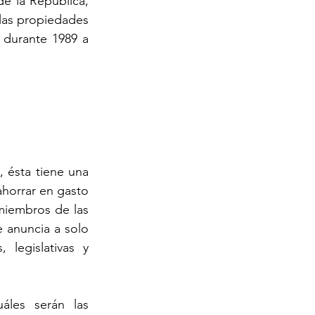
e la República, 
las propiedades 
 durante 1989 a 
 ésta tiene una 
ahorrar en gasto 
miembros de las 
 anuncia a solo 
legislativas y 
les serán las 