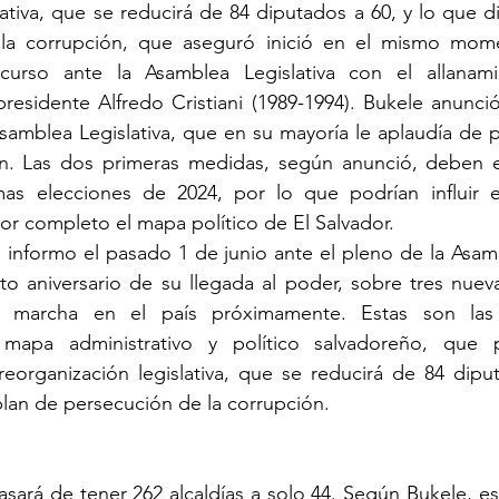
ativa, que se reducirá de 84 diputados a 60, y lo que di
la corrupción, que aseguró inició en el mismo mome
curso ante la Asamblea Legislativa con el allanami
residente Alfredo Cristiani (1989-1994). Bukele anunci
amblea Legislativa, que en su mayoría le aplaudía de pi
n. Las dos primeras medidas, según anunció, deben e
mas elecciones de 2024, por lo que podrían influir 
por completo el mapa político de El Salvador. 
 informo el pasado 1 de junio ante el pleno de la Asambl
to aniversario de su llegada al poder, sobre tres nuev
marcha en el país próximamente. Estas son las s
 mapa administrativo y político salvadoreño, que p
reorganización legislativa, que se reducirá de 84 diput
lan de persecución de la corrupción.
asará de tener 262 alcaldías a solo 44. Según Bukele, es