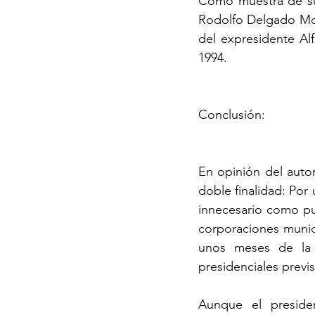
Como muestra de su 
Rodolfo Delgado Mon
del expresidente Al
1994.
Conclusión:
En opinión del autor
doble finalidad: Por 
innecesario como pu
corporaciones munici
unos meses de la c
presidenciales previs
Aunque el preside