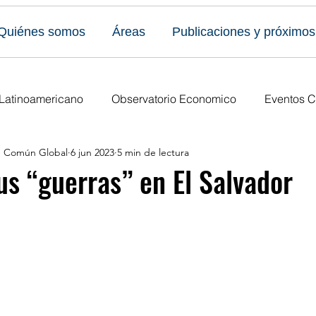
Quiénes somos
Áreas
Publicaciones y próximos
 Latinoamericano
Observatorio Economico
Eventos C
en Común Global
6 jun 2023
5 min de lectura
caciones
Todos los eventos
Últimas publicaciones
us “guerras” en El Salvador
s Eventos
Publicaciones del Foro
Ediciones anuales