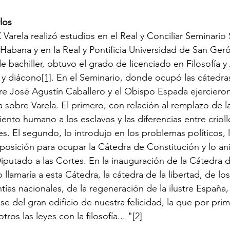
los
IX Varela realizó estudios en el Real y Conciliar Seminario
abana y en la Real y Pontificia Universidad de San Ger
 bachiller, obtuvo el grado de licenciado en Filosofía y 
 y diácono
[1]
. En el Seminario, donde ocupó las cátedra
adre José Agustín Caballero y el Obispo Espada ejerciero
ia sobre Varela. El primero, con relación al remplazo de la
ento humano a los esclavos y las diferencias entre crioll
s. El segundo, lo introdujo en los problemas políticos, l
posición para ocupar la Cátedra de Constitución y lo ani
Diputado a las Cortes. En la inauguración de la Cátedra 
 llamaría a esta Cátedra, la cátedra de la libertad, de lo
ías nacionales, de la regeneración de la ilustre España, 
base del gran edificio de nuestra felicidad, la que por pri
ros las leyes con la filosofía... "
[2]