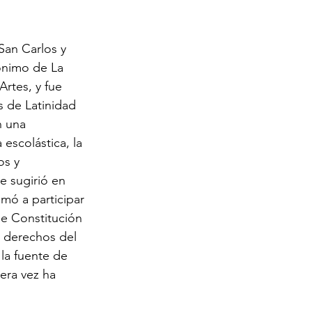
 San Carlos y 
ónimo de La 
Artes, y fue 
s de Latinidad 
n una 
 escolástica, la 
os y 
e sugirió en 
mó a participar 
de Constitución 
s derechos del 
la fuente de 
mera vez ha 