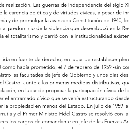
e realización. Las guerras de independencia del siglo 
 la carencia de ética y de virtudes cívicas, a pesar de i
ía y de promulgar la avanzada Constitución de 1940, lo
n al predominio de la violencia que desembocó en la Re
ia el totalitarismo y barrió con la institucionalidad existe
tida en fuente de derecho, en lugar de restablecer ple
 como había prometido, el 7 de febrero de 1959 -sin con
nistro las facultades de jefe de Gobierno y unos días de
l Castro. Junto a las primeras medidas distributivas, qu
lación, en lugar de propiciar la participación cívica de l
 el entramado cívico que se venía estructurando desde 
r la propiedad en manos del Estado. En julio de 1959 la c
utia y el Primer Ministro Fidel Castro se resolvió con la
nces los cargos de comandante en jefe de las Fuerzas A