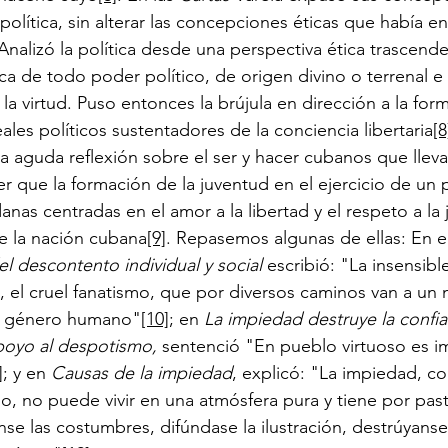
a política, sin alterar las concepciones éticas que había 
Analizó la política desde una perspectiva ética trascend
ica de todo poder político, de origen divino o terrenal e i
ar la virtud. Puso entonces la brújula en dirección a la fo
ales políticos sustentadores de la conciencia libertaria
[8
a aguda reflexión sobre el ser y hacer cubanos que lleva 
r que la formación de la juventud en el ejercicio de un
as centradas en el amor a la libertad y el respeto a la j
e la nación cubana
[9]
. Repasemos algunas de ellas: En el
l descontento individual y social
 escribió: "La insensibl
, el cruel fanatismo, que por diversos caminos van a un 
el género humano"
[10]
; en 
La impiedad destruye la confia
poyo al despotismo, 
sentenció "En pueblo virtuoso es i
]
; y en 
Causas de la impiedad
, explicó: "La impiedad, c
, no puede vivir en una atmósfera pura y tiene por past
nse las costumbres, difúndase la ilustración, destrúyanse 