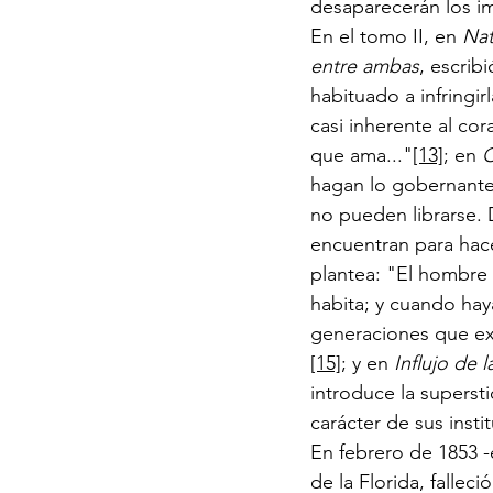
desaparecerán los im
En el tomo II, en 
Nat
entre ambas
, escrib
habituado a infringirl
casi inherente al co
que ama..."
[13]
; en 
C
hagan lo gobernantes
no pueden librarse. D
encuentran para hace
plantea: "El hombre 
habita; y cuando hay
generaciones que exi
[15]
; y en 
Influjo de 
introduce la superst
carácter de sus insti
En febrero de 1853 -
de la Florida, fallec