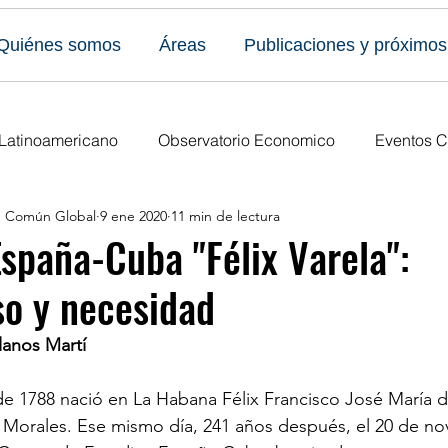
Quiénes somos
Áreas
Publicaciones y próximos
 Latinoamericano
Observatorio Economico
Eventos C
en Común Global
9 ene 2020
11 min de lectura
caciones
Todos los eventos
Últimas publicaciones
España-Cuba "Félix Varela":
o y necesidad
s Eventos
Publicaciones del Foro
Ediciones anuales
lanos Martí 
e 1788 nació en La Habana Félix Francisco José María d
 Morales. Ese mismo día, 241 años después, el 20 de no