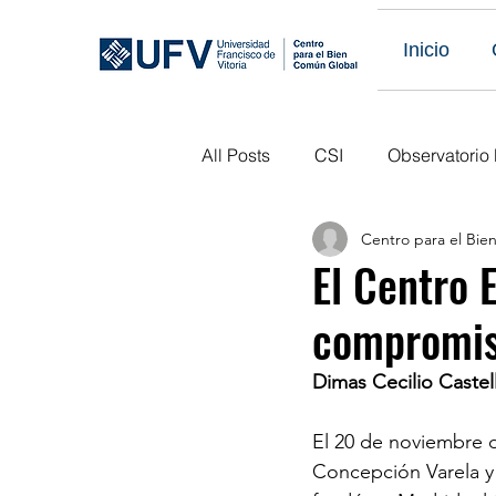
Inicio
All Posts
CSI
Observatorio
Centro para el Bi
Eventos Obs LATAM
Publi
El Centro 
compromis
Eventos Pasados
Próximo
Dimas Cecilio Castel
El 20 de noviembre d
Concepción Varela y