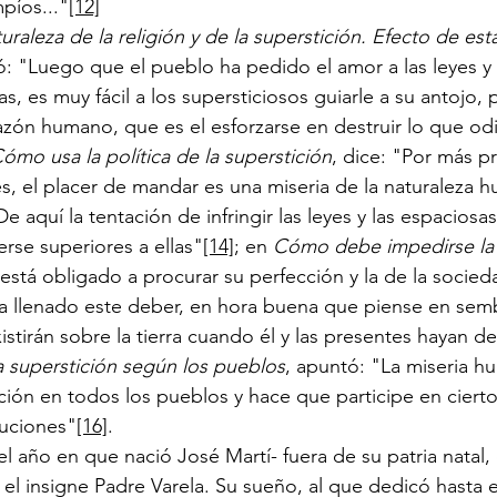
píos..."
[12]
uraleza de la religión y de la superstición. Efecto de esta
ió: "Luego que el pueblo ha pedido el amor a las leyes y 
as, es muy fácil a los supersticiosos guiarle a su antojo, 
razón humano, que es el esforzarse en destruir lo que odi
ómo usa la política de la superstición
, dice: "Por más p
, el placer de mandar es una miseria de la naturaleza 
e aquí la tentación de infringir las leyes y las espaciosa
rse superiores a ellas"
[14]
; en 
Cómo debe impedirse la 
está obligado a procurar su perfección y la de la socie
a llenado este deber, en hora buena que piense en semb
stirán sobre la tierra cuando él y las presentes hayan 
la superstición según los pueblos
, apuntó: "La miseria h
ición en todos los pueblos y hace que participe en cier
tuciones"
[16]
.
el año en que nació José Martí- fuera de su patria natal,
ió el insigne Padre Varela. Su sueño, al que dedicó hasta e