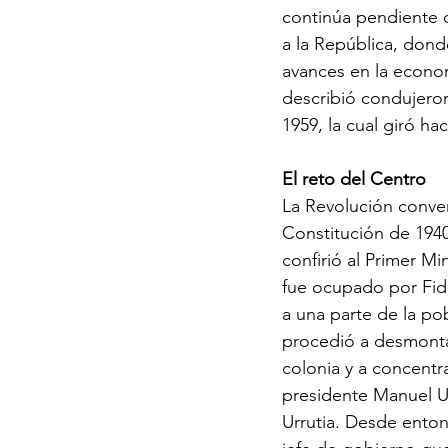
continúa pendiente d
a la República, donde
avances en la econom
describió condujero
1959, la cual giró hac
El reto del Centro
La Revolución conver
Constitución de 1940
confirió al Primer Mi
fue ocupado por Fide
a una parte de la pob
procedió a desmontar
colonia y a concentra
presidente Manuel Urr
Urrutia. Desde ento