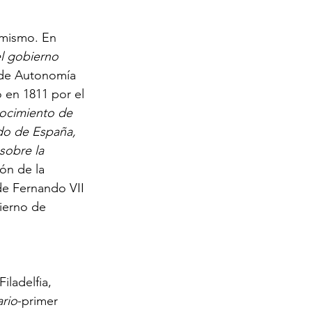
omismo. En 
el gobierno 
de Autonomía 
 en 1811 por el 
ocimiento de 
do de España, 
sobre la 
ón de la 
de Fernando VII 
ierno de 
iladelfia, 
ario
-primer 