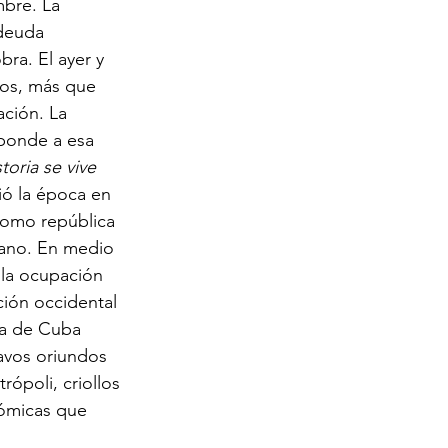
bre. La 
deuda 
ra. El ayer y 
los, más que 
ación. La 
ponde a esa 
storia se vive 
vió la época en 
como república 
dano. En medio 
 la ocupación 
ción occidental 
cia de Cuba 
avos oriundos 
ópoli, criollos 
nómicas que 