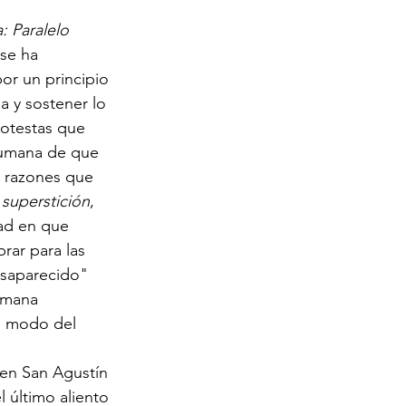
: Paralelo 
se ha 
por un principio 
a y sostener lo 
rotestas que 
humana de que 
s razones que 
superstición
, 
dad en que 
rar para las 
desaparecido"
umana 
to modo del 
 en San Agustín 
l último aliento 