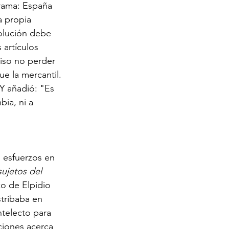
rama: España 
a propia 
olución debe 
 artículos 
ciso no perder 
ue la mercantil. 
 Y añadió: "Es 
ia, ni a 
 esfuerzos en 
sujetos del 
co de Elpidio 
stribaba en 
telecto para 
iones acerca 