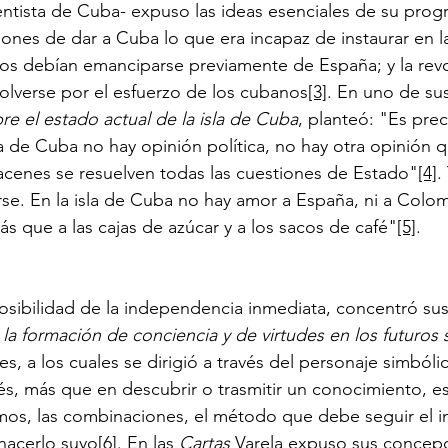
ntista de Cuba- expuso las ideas esenciales de su prog
ones de dar a Cuba lo que era incapaz de instaurar en l
nos debían emanciparse previamente de España; y la rev
olverse por el esfuerzo de los cubanos
[3]
. En uno de sus
e el estado actual de la isla de Cuba
, planteó: "Es pre
la de Cuba no hay opinión política, no hay otra opinión q
acenes se resuelven todas las cuestiones de Estado"
[4]
.
se. En la isla de Cuba no hay amor a España, ni a Colomb
ás que a las cajas de azúcar y a los sacos de café"
[5]
.
sibilidad de la independencia inmediata, concentró sus
la formación de conciencia y de virtudes en los futuros 
nes, a los cuales se dirigió a través del personaje simbóli
rés, más que en descubrir o trasmitir un conocimiento, e
os, las combinaciones, el método que debe seguir el in
 hacerlo suyo
[6]
. En las 
Cartas 
Varela expuso sus concepc