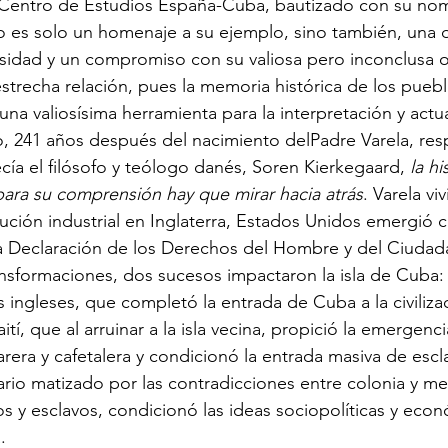
 Centro de Estudios España-Cuba, bautizado con su nom
o es solo un homenaje a su ejemplo, sino también, una 
idad y un compromiso con su valiosa pero inconclusa ob
strecha relación, pues la memoria histórica de los pueb
na valiosísima herramienta para la interpretación y actu
, 241 años después del nacimiento delPadre Varela, res
a el filósofo y teólogo danés, Soren Kierkegaard, 
la hi
para su comprensión hay que mirar hacia atrás
. Varela vi
lución industrial en Inglaterra, Estados Unidos emergió 
la Declaración de los Derechos del Hombre y del Ciuda
nsformaciones, dos sucesos impactaron la isla de Cuba:
 ingleses, que completó la entrada de Cuba a la civiliza
ití, que al arruinar a la isla vecina, propició la emergen
era y cafetalera y condicionó la entrada masiva de escl
rio matizado por las contradicciones entre colonia y metr
os y esclavos, condicionó las ideas sociopolíticas y eco
.