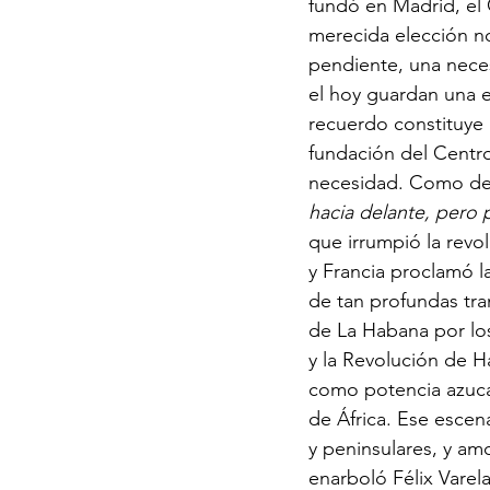
fundó en Madrid, el
merecida elección n
pendiente, una neces
el hoy guardan una e
recuerdo constituye u
fundación del Centro
necesidad. Como decí
hacia delante, pero 
que irrumpió la revo
y Francia proclamó 
de tan profundas tra
de La Habana por los
y la Revolución de Ha
como potencia azucar
de África. Ese escena
y peninsulares, y am
enarboló Félix Varela