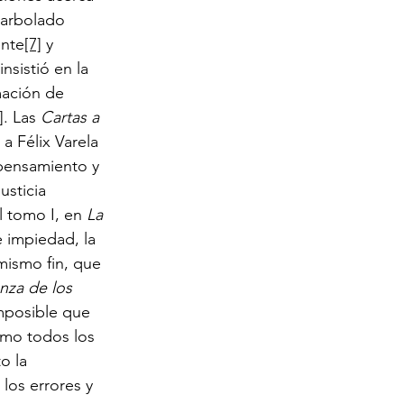
enarbolado 
ente
[7]
 y 
nsistió en la 
rmación de 
]
. Las 
Cartas a 
a Félix Varela 
 pensamiento y 
usticia 
 tomo I, en 
La 
e impiedad, la 
mismo fin, que 
nza de los 
mposible que 
omo todos los 
o la 
los errores y 