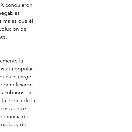
XIX condujeron 
nnegables 
s males que él 
volución de 
nte.
namente la 
sulta popular- 
spués el cargo 
e beneficiaron 
os cubanos, se 
la época de la 
risis entre el 
 renuncia de 
rmadas y de 