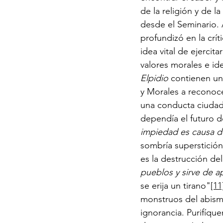
de la religión y de l
desde el Seminario. 
profundizó en la crít
idea vital de ejercit
valores morales e ide
Elpidio
 contienen un
y Morales a reconoce
una conducta ciudadan
dependía el futuro d
impiedad es causa de
sombría superstición
es la destrucción d
pueblos y sirve de a
se erija un tirano"
[11
monstruos del abismo
ignorancia. Purifíque