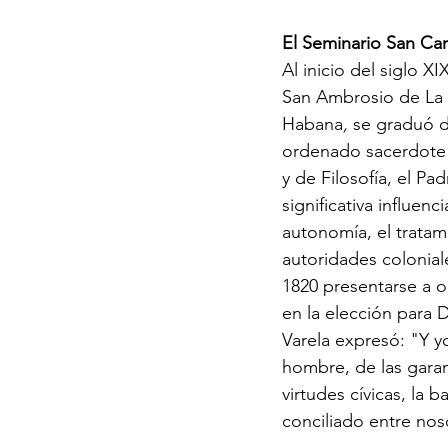
El Seminario San Car
Al inicio del siglo X
San Ambrosio de La H
Habana
, 
se graduó de
ordenado sacerdote
y de Filosofía, el P
significativa influenc
autonomía, el tratami
autoridades coloniale
1820 presentarse a o
en la elección para 
Varela expresó: "Y yo
hombre, de las garant
virtudes cívicas, la 
conciliado entre nosot