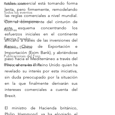
orden comercial está tomando forma 
Publicaciones
lenta, pero firmemente, remodelando 
Todos los eventos
las reglas comerciales a nivel mundial. 
Últimas publicaciones
Con el componente del cinturón de 
este esquema concentrando los 
Reseñas
esfuerzos iniciales en el continente 
Eventos Pasados
africano a través de las inversiones del 
Banco Chino de Exportación e 
Próximos Eventos
Importación (Exim Bank), y abriéndose 
Publicaciones del Foro
paso hacia el Mediterráneo a través del 
Ediciones anuales Foro
Pireo, ahora es el Reino Unido quien ha 
revelado su interés por esta iniciativa, 
sin duda preocupado por la situación 
en la que finalmente derivarán sus 
intereses comerciales a cuenta del 
Brexit. 
El ministro de Hacienda británico, 
Philip Hammond, ya ha elogiado el 