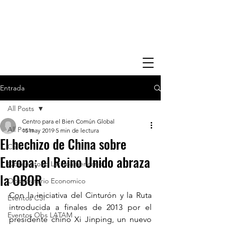
Entrada
All Posts
Centro para el Bien Común Global
All Posts
15 may 2019
5 min de lectura
El hechizo de China sobre
CSI
Europa; el Reino Unido abraza
Observatorio Latinoamericano
la OBOR
Observatorio Economico
Con la iniciativa del Cinturón y la Ruta 
Eventos CSI
introducida a finales de 2013 por el 
Eventos Obs LATAM
presidente chino Xi Jinping, un nuevo 