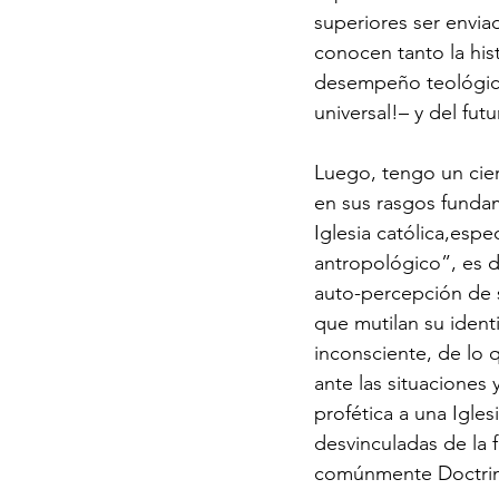
superiores ser envi
conocen tanto la his
desempeño teológico,
universal!– y del futu
Luego, tengo un cie
en sus rasgos fundam
Iglesia católica,esp
antropológico”, es d
auto-percepción de s
que mutilan su ident
inconsciente, de lo 
ante las situaciones 
profética a una Igles
desvinculadas de la fe
comúnmente Doctrina 