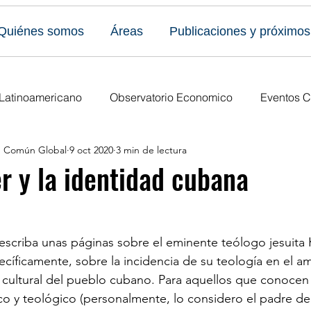
Quiénes somos
Áreas
Publicaciones y próximos
 Latinoamericano
Observatorio Economico
Eventos C
en Común Global
9 oct 2020
3 min de lectura
caciones
Todos los eventos
Últimas publicaciones
r y la identidad cubana
s Eventos
Publicaciones del Foro
Ediciones anuales
scriba unas páginas sobre el eminente teólogo jesuita 
ecíficamente, sobre la incidencia de su teología en el a
 y cultural del pueblo cubano. Para aquellos que conocen
co y teológico (personalmente, lo considero el padre de