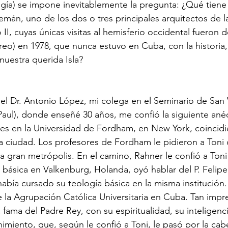
logía) se impone inevitablemente la pregunta: ¿Qué tiene
lemán, uno de los dos o tres principales arquitectos de 
 II, cuyas únicas visitas al hemisferio occidental fueron do
reo) en 1978, que nunca estuvo en Cuba, con la historia, l
 nuestra querida Isla?
 el Dr. Antonio López, mi colega en el Seminario de San
 Paul), donde enseñé 30 años, me confió la siguiente ané
es en la Universidad de Fordham, en New York, coincidi
sa ciudad. Los profesores de Fordham le pidieron a Toni 
a gran metrópolis. En el camino, Rahner le confió a Toni
 básica en Valkenburg, Holanda, oyó hablar del P. Felipe
había cursado su teología básica en la misma institución.
e la Agrupación Católica Universitaria en Cuba. Tan imp
fama del Padre Rey, con su espiritualidad, su inteligenci
imiento, que, según le confió a Toni, le pasó por la cab