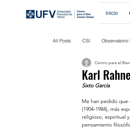
Inicio
All Posts
CSI
Observatorio
Centro para el Bi
Eventos Obs LATAM
Publi
Karl Rahne
Sixto García
Eventos Pasados
Próximo
Me han pedido que e
(1904-1984), más esp
religioso, espiritual
pensamiento filosófi