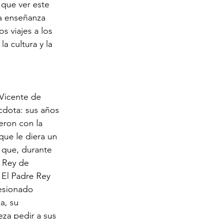
 que ver este 
la enseñanza 
s viajes a los 
a cultura y la 
 Vicente de 
cdota: sus años 
eron con la 
que le diera un 
 que, durante 
 Rey de 
 El Padre Rey 
resionado 
a, su 
eza pedir a sus 