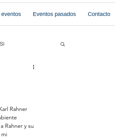
 eventos
Eventos pasados
Contacto
SI
Reseñas
 Foro
Karl Rahner 
mbiente 
 a Rahner y su 
 mi 