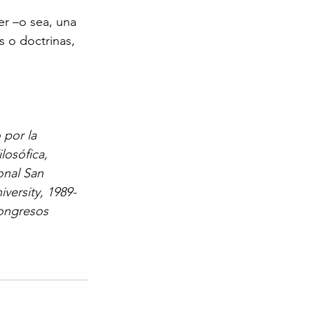
er –o sea, una 
 o doctrinas, 
 por la 
losófica, 
onal San 
versity, 1989-
ongresos 