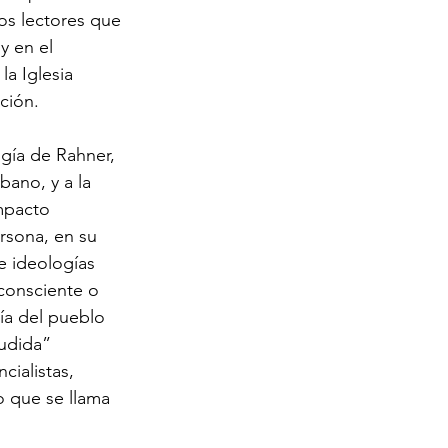
os lectores que 
y en el 
a Iglesia 
ción. 
gía de Rahner, 
ano, y a la 
mpacto 
rsona, en su 
e ideologías 
consciente o 
ía del pueblo 
cudida” 
cialistas, 
lo que se llama 