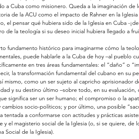
ado a Cuba como misionero. Queda a la imaginación de l
toria de la ACU como el impacto de Rahner en la Iglesia 
 el pensar qué hubiera sido de la Iglesia en Cuba -¡de l
ro de la teología si su deseo inicial hubiera llegado a frui
rto fundamento histórico para imaginarme cómo la teolo
entales, puede hablarle a la Cuba de hoy –al pueblo cub
ecíficamente en tres áreas fundamentales: el “daño” o “i
ecir, la transformación fundamental del cubano en su pe
í mismo, como un ser sujeto al capricho aprisionador d
idad y su destino último –sobre todo, en su evaluación, 
que significa ser un ser humano; el compromiso o la apat
y cambios socio-políticos; y por último, una posible “sa
ia tentada a conformarse con actitudes y prácticas asisten
 y el magisterio social de la Iglesia (o, si se quiere, de 
Social de la Iglesia).