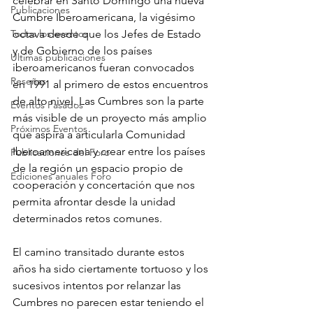
celebrar en Santo Domingo una nueva 
Publicaciones
Cumbre Iberoamericana, la vigésimo 
Todos los eventos
octava desde que los Jefes de Estado 
y de Gobierno de los países 
Últimas publicaciones
iberoamericanos fueran convocados 
Reseñas
en 1991 al primero de estos encuentros 
de alto nivel. Las Cumbres son la parte 
Eventos Pasados
más visible de un proyecto más amplio 
Próximos Eventos
que aspira a articularla Comunidad 
Iberoamericana y crear entre los países 
Publicaciones del Foro
de la región un espacio propio de 
Ediciones anuales Foro
cooperación y concertación que nos 
permita afrontar desde la unidad 
determinados retos comunes.
El camino transitado durante estos 
años ha sido ciertamente tortuoso y los 
sucesivos intentos por relanzar las 
Cumbres no parecen estar teniendo el 