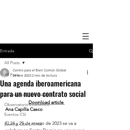
Entrada
All Posts
Centro para el Bien Común Global
All Posts
24 ene 2023
2 min de lectura
Una agenda iberoamericana
CSI
para un nuevo contrato social
Observatorio Latinoamericano
Download article
Observatorio Economico
Ana Capilla Casco
Eventos CSI
El 24 y 25 de marzo de 2023 se va a 
Eventos Obs LATAM