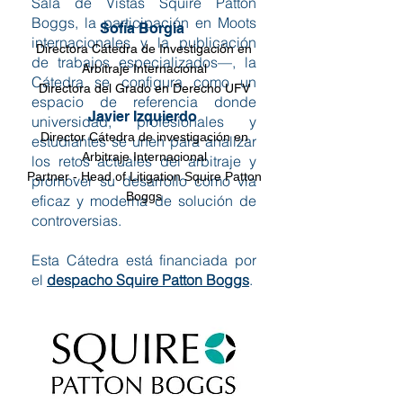
Sala de Vistas Squire Patton
Boggs, la participación en Moots
Sofía Borgia
internacionales y la publicación
Directora Cátedra de Investigación en
de trabajos especializados—, la
Arbitraje Internacional
Cátedra se configura como un
Directora del Grado en Derecho UFV
espacio de referencia donde
Javier Izquierdo
universidad, profesionales y
Director Cátedra de investigación en
estudiantes se unen para analizar
Arbitraje Internacional
los retos actuales del arbitraje y
Partner - Head of Litigation Squire Patton
promover su desarrollo como vía
Boggs
eficaz y moderna de solución de
controversias.
Esta Cátedra está financiada por
el
despacho Squire Patton Boggs
.