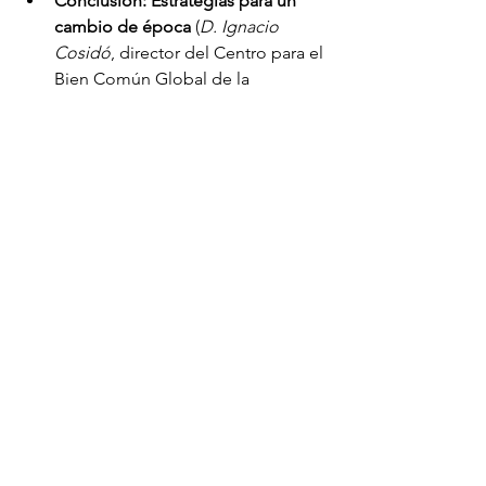
Conclusión: Estrategias para un 
cambio de época
 (
D. Ignacio 
Cosidó
, director del Centro para el 
Bien Común Global de la 
Universidad Francisco de Vitoria
Estrategias de Seguridad Nacional- la competencia en
.pdf
Descargar PDF • 4.13MB
Publicaciones
CSI
Últimas publicaciones
Ver todo
Entradas recientes