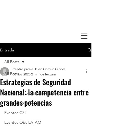
Entrada
All Posts
Centro para el Bien Común Global
All Posts
30 nov 2023
2 min de lectura
Estrategias de Seguridad
CSI
Nacional: la competencia entre
Observatorio Latinoamericano
grandes potencias
Observatorio Economico
Eventos CSI
Eventos Obs LATAM