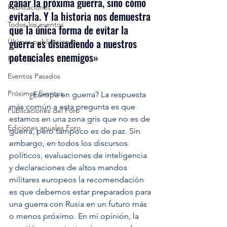
ganar la próxima guerra, sino cómo 
Publicaciones
evitarla. Y la historia nos demuestra 
Todos los eventos
que la única forma de evitar la 
guerra es disuadiendo a nuestros 
Últimas publicaciones
potenciales enemigos»
Reseñas
Eventos Pasados
Próximos Eventos
	¿Europa en guerra? La respuesta 
más común a esta pregunta es que 
Publicaciones del Foro
estamos en una zona gris que no es de 
Ediciones anuales Foro
guerra, pero tampoco es de paz. Sin 
embargo, en todos los discursos 
políticos, evaluaciones de inteligencia 
y declaraciones de altos mandos 
militares europeos la recomendación 
es que debemos estar preparados para 
una guerra con Rusia en un futuro más 
o menos próximo. En mi opinión, la 