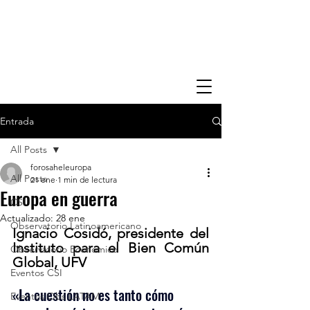
Entrada
All Posts
forosaheleuropa
All Posts
21 ene
1 min de lectura
Europa en guerra
CSI
Actualizado:
28 ene
Observatorio Latinoamericano
Ignacio Cosidó, presidente del 
Instituto para el Bien Común 
Observatorio Economico
Global, UFV 
Eventos CSI
«La cuestión no es tanto cómo 
Eventos Obs LATAM