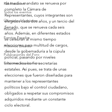
de medio mandato se renueva por 
Publicaciones
completo la Cámara de 
Todos los eventos
Representantes, cuyos integrantes son 
Últimas publicaciones
elegidos cada dos años, y un tercio del 
Senado, que se renueva cada seis 
Reseñas
años. Además, en diferentes estados 
Eventos Pasados
se celebran al mismo tiempo 
elecciones para multitud de cargos, 
Próximos Eventos
desde la gobernaduría a la cúpula 
Publicaciones del Foro
policial, pasando por niveles 
Ediciones anuales Foro
intermedios como secretarías 
estatales. Así pues, se trata de unas 
elecciones que fueron diseñadas para 
mantener a los representantes 
políticos bajo el control ciudadano, 
obligados a respetar sus compromisos 
adquiridos mediante un constante 
ciclo electoral.