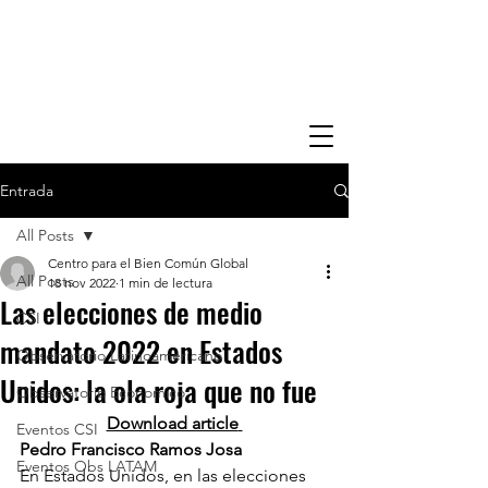
Entrada
All Posts
Centro para el Bien Común Global
All Posts
18 nov 2022
1 min de lectura
Las elecciones de medio
CSI
mandato 2022 en Estados
Observatorio Latinoamericano
Unidos: la ola roja que no fue
Observatorio Economico
Download article
Eventos CSI
Pedro Francisco Ramos Josa
Eventos Obs LATAM
En Estados Unidos, en las elecciones 