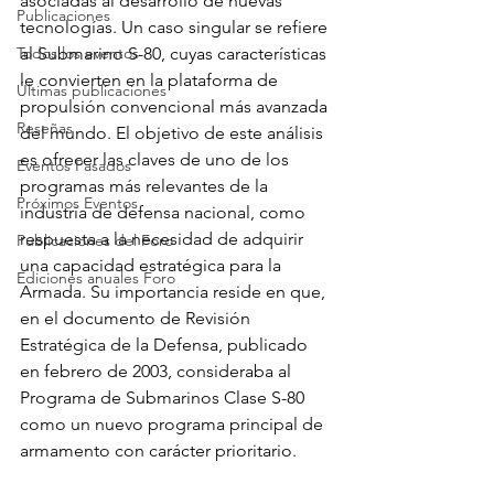
asociadas al desarrollo de nuevas 
Publicaciones
tecnologías. Un caso singular se refiere 
Todos los eventos
al Submarino S-80, cuyas características 
le convierten en la plataforma de 
Últimas publicaciones
propulsión convencional más avanzada 
Reseñas
del mundo. El objetivo de este análisis 
es ofrecer las claves de uno de los 
Eventos Pasados
programas más relevantes de la 
Próximos Eventos
industria de defensa nacional, como 
respuesta a la necesidad de adquirir 
Publicaciones del Foro
una capacidad estratégica para la 
Ediciones anuales Foro
Armada. Su importancia reside en que, 
en el documento de Revisión 
Estratégica de la Defensa, publicado 
en febrero de 2003, consideraba al 
Programa de Submarinos Clase S-80 
como un nuevo programa principal de 
armamento con carácter prioritario.