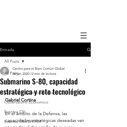
Entrada
All Posts
Centro para el Bien Común Global
All Posts
30 jun 2020
12 min de lectura
Submarino S-80, capacidad
CSI
estratégica y reto tecnológico
Observatorio Latinoamericano
Gabriel Cortina
Observatorio Economico
Eventos CSI
En el ámbito de la Defensa, las 
capacidades estratégicas deseadas van 
Eventos Obs LATAM