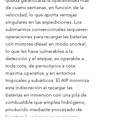
queda garantizada la operatividad más 
de cuatro semanas, en función de la 
velocidad, lo que aporta ventajas 
singulares en las expediciones. Los 
submarinos convencionales requieren 
operaciones para recargar las baterías 
con motores diésel en modo snorkel, 
lo que les hace vulnerables a la 
detección y el ataque; es operable a 
toda cota, de periscópica a cota 
máxima operativa, y en entornos 
tropicales y subárticos. El AIP minimiza 
esta indiscreción al recargar las 
baterías en inmersión con una pila de 
combustible que emplea hidrógeno, 
producido mediante procesado de 
bioetanol y oxígeno para generar 
energía eléctrica, permitiendo al 
submarino navegar sin salir a la 