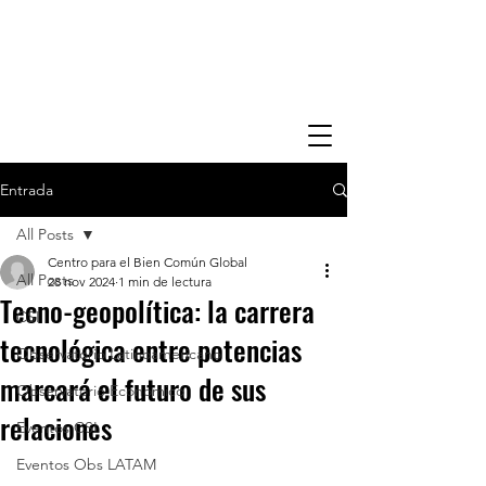
Entrada
All Posts
Centro para el Bien Común Global
All Posts
28 nov 2024
1 min de lectura
Tecno-geopolítica: la carrera
CSI
tecnológica entre potencias
Observatorio Latinoamericano
marcará el futuro de sus
Observatorio Economico
relaciones
Eventos CSI
Eventos Obs LATAM