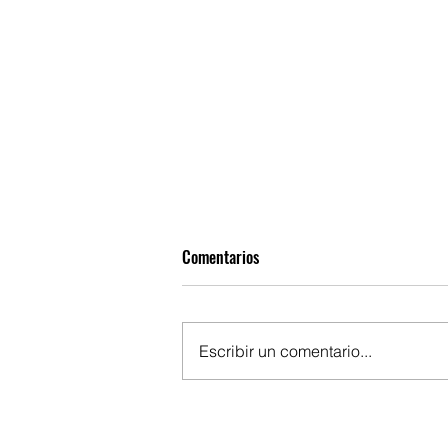
Comentarios
Escribir un comentario...
El crimen organizado como
instrumento de poder