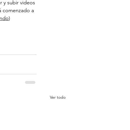
r y subir videos 
stá comenzado a 
endo
)
Ver todo