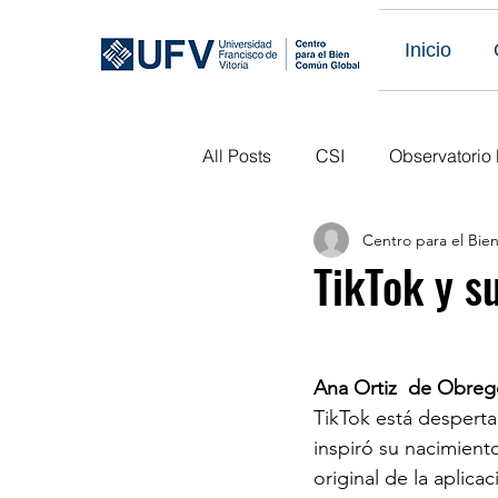
Inicio
All Posts
CSI
Observatorio
Centro para el Bi
Eventos Obs LATAM
Publi
TikTok y s
Eventos Pasados
Próximo
Ana Ortiz  de Obre
TikTok está despertan
inspiró su nacimient
original de la aplica