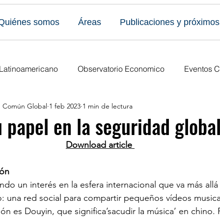
Quiénes somos
Áreas
Publicaciones y próximos
 Latinoamericano
Observatorio Economico
Eventos C
en Común Global
1 feb 2023
1 min de lectura
caciones
Todos los eventos
Últimas publicaciones
u papel en la seguridad globa
Download article
s Eventos
Publicaciones del Foro
Ediciones anuales
gón
do un interés en la esfera internacional que va más allá 
o: una red social para compartir pequeños vídeos musica
ción es Douyin, que significa’sacudir la música’ en chino.