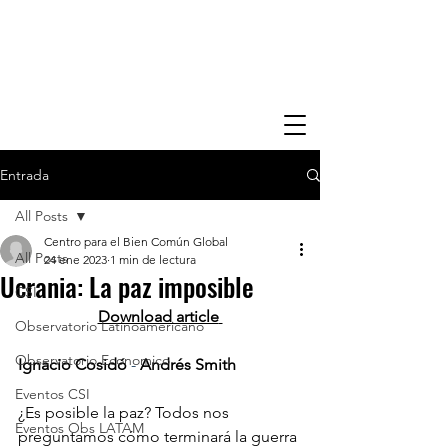
Entrada
All Posts
Centro para el Bien Común Global
All Posts
24 ene 2023
1 min de lectura
Ucrania: La paz imposible
CSI
Download article
Observatorio Latinoamericano
Observatorio Economico
Ignacio Cosidó
 - 
Andrés Smith
Eventos CSI
¿Es posible la paz? Todos nos 
Eventos Obs LATAM
preguntamos cómo terminará la guerra 