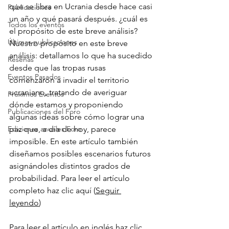
que se libra en Ucrania desde hace casi 
Publicaciones
un año y qué pasará después. ¿cuál es 
Todos los eventos
el propósito de este breve análisis? 
Últimas publicaciones
Nuestro propósito en este breve 
análisis: detallamos lo que ha sucedido 
Reseñas
desde que las tropas rusas 
Eventos Pasados
comenzaron a invadir el territorio 
ucraniano, tratando de averiguar 
Próximos Eventos
dónde estamos y proponiendo 
Publicaciones del Foro
algunas ideas sobre cómo lograr una 
Ediciones anuales Foro
paz que, a día de hoy, parece 
imposible. En este artículo también 
diseñamos posibles escenarios futuros 
asignándoles distintos grados de 
probabilidad. Para leer el artículo 
completo haz clic aquí (
Seguir 
leyendo
)
Para leer el artículo en inglés haz clic 